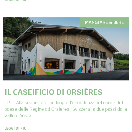
MANGIARE & BERE
IL CASEIFICIO DI ORSIÈRES
I.P. – Alla scoperta di un luogo d’eccellenza nel cuore del
paese delle Regine ad Orsières (Svizzera) a due passi dalla
Valle d’Aosta…
LEGGI DI PIÙ