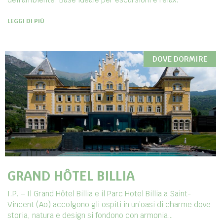
LEGGI DI PIÙ
DOVE DORMIRE
GRAND HÔTEL BILLIA
I.P. – Il Grand Hôtel Billia e il Parc Hotel Billia a Saint-
Vincent (Ao) accolgono gli ospiti in un’oasi di charme dove
storia, natura e design si fondono con armonia…