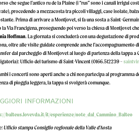
rso che segue l’antico ru de la Plaine (i “rus” sono i canali irrigui cos
vate), procedendo a mezzacosta tra piccoli villaggi, case isolate, bal
stante. Prima di arrivare a Montjovet, si fa una sosta a Saint-Germain d
 la Via Francigena, proseguendo poi verso la chiesa di Montjovet che
nia Hoffman
. La giornata si concluderà con una degustazione di prodo
na, oltre alle visite guidate comprende anche l’accompagnamento di u
ansfer dal parcheggio di Montjovet al luogo di partenza della tappa a 
igatoria): Ufficio del turismo di Saint-Vincent (0166.512239 –
saintvi
mbi i concerti sono aperti anche a chi non partecipa al programma de
nza di pioggia leggera, la tappa si svolgerà comunque.
GGIORI INFORMAZIONI
s://balteus.lovevda.it/it/esperienze/note_dal_Cammino_Balteo
: Ufficio stampa Consiglio regionale della Valle d’Aosta