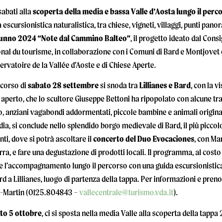
abati alla
scoperta della media e bassa Valle d’Aosta lungo il per
 escursionistica naturalistica, tra chiese, vigneti, villaggi, punti pa
tunno 2024 “Note dal Cammino Balteo”
, il progetto ideato dal Consi
nal du tourisme, in collaborazione con i Comuni di Bard e Montjovet e
rvatoire de la Vallée d’Aoste e di Chiese Aperte.
rcorso di
sabato 28 settembre
si snoda tra
Lillianes e Bard
, con la v
 aperto, che lo scultore Giuseppe Bettoni ha ripopolato con alcune tra 
, anziani vagabondi addormentati, piccole bambine e animali origina
ia, si conclude nello splendido borgo medievale di Bard, il più picco
nti, dove si potrà ascoltare il
concerto del Duo Evocaciones
, con Ma
rra, e fare una degustazione di prodotti locali. Il programma, al cost
 l’accompagnamento lungo il percorso con una guida escursionistica na
rd a Lillianes, luogo di partenza della tappa. Per informazioni e preno
t-Martin (0125.804843 –
vallecentrale@turismo.vda.it
).
to 5 ottobre
, ci si sposta nella media Valle alla scoperta della tapp