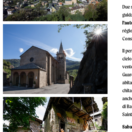
Due s
guida
l’au
régio
Conse
Il pe
cielo
vento
Guard
abita
chita
anche
di Ba
Sain
Saba