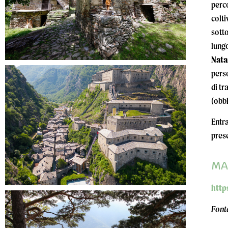
perco
colti
sotto
lungo
Nata
perso
di tr
(obbl
Entra
prese
MA
http
Fonte