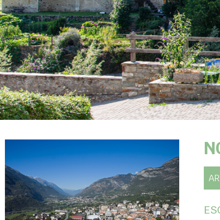
N
AR
ES