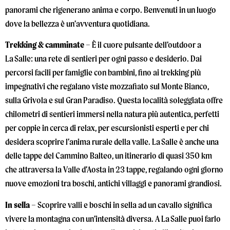
panorami che rigenerano anima e corpo. Benvenuti in un luogo
dove la bellezza è un’avventura quotidiana.
Trekking & camminate –
È il cuore pulsante dell’outdoor a
La Salle: una rete di sentieri per ogni passo e desiderio. Dai
percorsi facili per famiglie con bambini, fino ai trekking più
impegnativi che regalano viste mozzafiato sul Monte Bianco,
sulla Grivola e sul Gran Paradiso. Questa località soleggiata offre
chilometri di sentieri immersi nella natura più autentica, perfetti
per coppie in cerca di relax, per escursionisti esperti e per chi
desidera scoprire l’anima rurale della valle. La Salle è anche una
delle tappe del Cammino Balteo, un itinerario di quasi 350 km
che attraversa la Valle d’Aosta in 23 tappe, regalando ogni giorno
nuove emozioni tra boschi, antichi villaggi e panorami grandiosi.
In sella –
Scoprire valli e boschi in sella ad un cavallo significa
vivere la montagna con un’intensità diversa. A La Salle puoi farlo