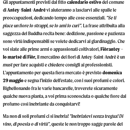
Gli appuntamenti previsti dal fitto
calendario estivo
del comune
di
Antey-Saint-André
vi aiuteranno a lasciarvi alle spalle le
preoccupazioni, dedicando tempo alle cose essenziali.
“Se ti
piace un fiore lo strappi, se lo ami lo curi”.
La frase attribuita alla
saggezza del Buddha recita bene: dedizione, passione e pazienza
sono virtù indispensabili se volete dedicarvi al giardinaggio. Che
voi siate alle prime armi o appassionati coltivatori,
Fiòrantey –
lo martsé di Fiòr,
il mercatino dei fiori di Antey-Saint-André è un
must
per fare acquisti e chiedere consigli ai professionisti.
L’appuntamento per questa fiera mercato è previsto
domenica
29 maggio
e segna l’inizio dell’estate, con i suoi profumi e colori.
Bighellonando fra le varie bancarelle, troverete sicuramente
qualche nuova pianta, a voi prima sconosciuta o qualche fiore dal
profumo così inebriante da conquistarvi!
Ma non di soli profumi ci si inebria!
“Inebriatevi senza tregua! Di
vino, di poesia o di virtù”
, queste le non troppo sagge parole del