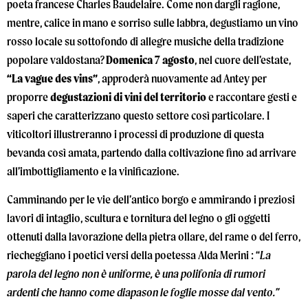
poeta francese Charles Baudelaire. Come non dargli ragione,
mentre, calice in mano e sorriso sulle labbra, degustiamo un vino
rosso locale su sottofondo di allegre musiche della tradizione
popolare valdostana?
Domenica 7 agosto
, nel cuore dell’estate,
“La vague des vins”
, approderà nuovamente ad Antey per
proporre
degustazioni di vini del territorio
e raccontare gesti e
saperi che caratterizzano questo settore così particolare. I
viticoltori illustreranno i processi di produzione di questa
bevanda così amata, partendo dalla coltivazione fino ad arrivare
all’imbottigliamento e la vinificazione.
Camminando per le vie dell’antico borgo e ammirando i preziosi
lavori di intaglio, scultura e tornitura del legno o gli oggetti
ottenuti dalla lavorazione della pietra ollare, del rame o del ferro,
riecheggiano i poetici versi della poetessa Alda Merini : “
La
parola del legno non è uniforme, è una polifonia di rumori
ardenti che hanno come diapason le foglie mosse dal vento.”