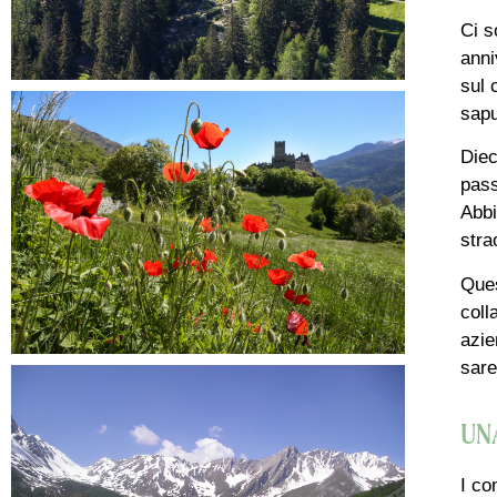
Ci s
anni
sul 
sapu
Diec
pass
Abbi
stra
Ques
coll
azie
sare
UN
I co