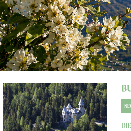
B
NE
DIE