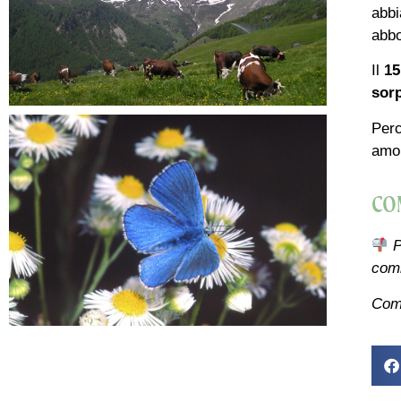
abbi
abbo
Il
15
sor
Perc
amor
CO
P
com
Comp