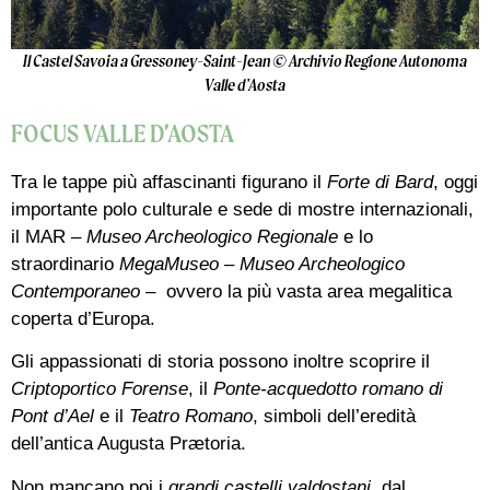
Il Castel Savoia a Gressoney-Saint-Jean © Archivio Regione Autonoma
Valle d'Aosta
FOCUS VALLE D’AOSTA
Tra le tappe più affascinanti figurano il
Forte di Bard
, oggi
importante polo culturale e sede di mostre internazionali,
il MAR –
Museo Archeologico Regionale
e lo
straordinario
MegaMuseo
–
Museo Archeologico
Contemporaneo
– ovvero la più vasta area megalitica
coperta d’Europa.
Gli appassionati di storia possono inoltre scoprire il
Criptoportico Forense
, il
Ponte-acquedotto romano di
Pont d’Ael
e il
Teatro Romano
, simboli dell’eredità
dell’antica Augusta Prætoria.
Non mancano poi i
grandi castelli valdostani
, dal