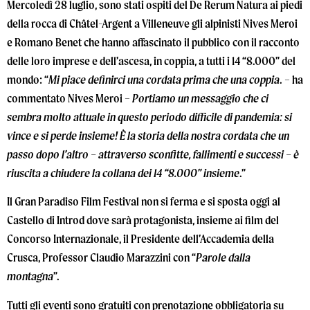
Mercoledì 28 luglio, sono stati ospiti del De Rerum Natura ai piedi
della rocca di Châtel-Argent a Villeneuve gli alpinisti Nives Meroi
e Romano Benet che hanno affascinato il pubblico con il racconto
delle loro imprese e dell’ascesa, in coppia, a tutti i 14 “8.000” del
mondo: “
Mi piace definirci una cordata prima che una coppia
. – ha
commentato Nives Meroi –
Portiamo un messaggio che ci
sembra molto attuale in questo periodo difficile di pandemia: si
vince e si perde insieme! È la storia della nostra cordata che un
passo dopo l’altro – attraverso sconfitte, fallimenti e successi – è
riuscita a chiudere la collana dei 14 “8.000” insieme
.”
Il Gran Paradiso Film Festival non si ferma e si sposta oggi al
Castello di Introd dove sarà protagonista, insieme ai film del
Concorso Internazionale, il Presidente dell’Accademia della
Crusca, Professor Claudio Marazzini con “
Parole dalla
montagna
”.
Tutti gli eventi sono gratuiti con prenotazione obbligatoria su